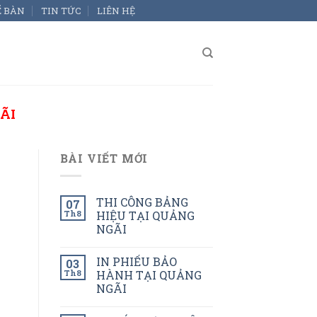
Ể BÀN
TIN TỨC
LIÊN HỆ
ÃI
BÀI VIẾT MỚI
THI CÔNG BẢNG
07
Th8
HIỆU TẠI QUẢNG
NGÃI
IN PHIẾU BẢO
03
Th8
HÀNH TẠI QUẢNG
NGÃI