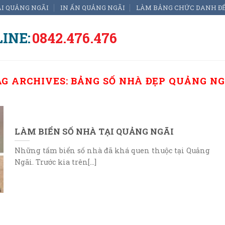
ẠI QUẢNG NGÃI
IN ẤN QUẢNG NGÃI
LÀM BẢNG CHỨC DANH Đ
INE:
0842.476.476
AG ARCHIVES:
BẢNG SỐ NHÀ ĐẸP QUẢNG NG
LÀM BIỂN SỐ NHÀ TẠI QUẢNG NGÃI
Những tấm biển số nhà đã khá quen thuộc tại Quảng
Ngãi. Trước kia trên[...]