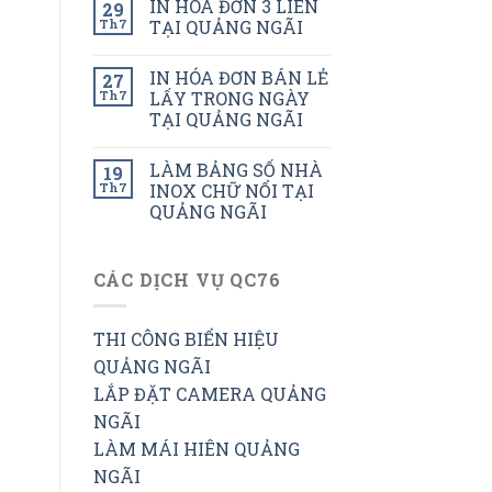
IN HÓA ĐƠN 3 LIÊN
29
Th7
TẠI QUẢNG NGÃI
IN HÓA ĐƠN BÁN LẺ
27
Th7
LẤY TRONG NGÀY
TẠI QUẢNG NGÃI
LÀM BẢNG SỐ NHÀ
19
Th7
INOX CHỮ NỔI TẠI
QUẢNG NGÃI
CÁC DỊCH VỤ QC76
THI CÔNG BIỂN HIỆU
QUẢNG NGÃI
LẮP ĐẶT CAMERA QUẢNG
NGÃI
LÀM MÁI HIÊN QUẢNG
NGÃI