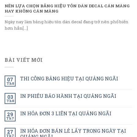
NÊN LỰA CHỌN BẢNG HIỆU TÔN DÁN DECAL CÁN MÀNG
HAY KHÔNG CÁN MÀNG
Ngày nay làm bảng hiệu tôn dán decal đang trở nên phổ biến
hơn hẳn[...]
BÀI VIẾT MỚI
THI CÔNG BẢNG HIỆU TẠI QUẢNG NGÃI
07
Th8
IN PHIẾU BẢO HÀNH TẠI QUẢNG NGÃI
03
Th8
IN HÓA ĐƠN 3 LIÊN TẠI QUẢNG NGÃI
29
Th7
IN HÓA ĐƠN BÁN LẺ LẤY TRONG NGÀY TẠI
27
Th7
QUẢNG NGÃI