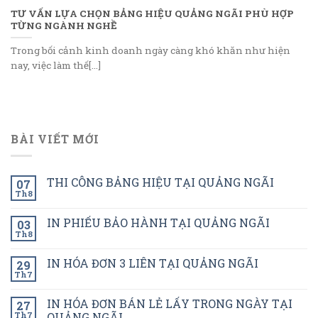
TƯ VẤN LỰA CHỌN BẢNG HIỆU QUẢNG NGÃI PHÙ HỢP
TỪNG NGÀNH NGHỀ
Trong bối cảnh kinh doanh ngày càng khó khăn như hiện
nay, việc làm thế[...]
BÀI VIẾT MỚI
THI CÔNG BẢNG HIỆU TẠI QUẢNG NGÃI
07
Th8
IN PHIẾU BẢO HÀNH TẠI QUẢNG NGÃI
03
Th8
IN HÓA ĐƠN 3 LIÊN TẠI QUẢNG NGÃI
29
Th7
IN HÓA ĐƠN BÁN LẺ LẤY TRONG NGÀY TẠI
27
Th7
QUẢNG NGÃI