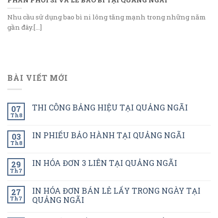
Nhu cầu sử dụng bao bì ni lông tăng mạnh trong những năm
gần đây.[...]
BÀI VIẾT MỚI
THI CÔNG BẢNG HIỆU TẠI QUẢNG NGÃI
07
Th8
IN PHIẾU BẢO HÀNH TẠI QUẢNG NGÃI
03
Th8
IN HÓA ĐƠN 3 LIÊN TẠI QUẢNG NGÃI
29
Th7
IN HÓA ĐƠN BÁN LẺ LẤY TRONG NGÀY TẠI
27
Th7
QUẢNG NGÃI