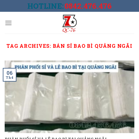
Skip
HOTLINE:
0842.476.476
to
content
TAG ARCHIVES:
BÁN SỈ BAO BÌ QUẢNG NGÃI
06
Th4
PHÂN PHỐI SỈ VÀ LẺ BAO BÌ TẠI QUẢNG NGÃI