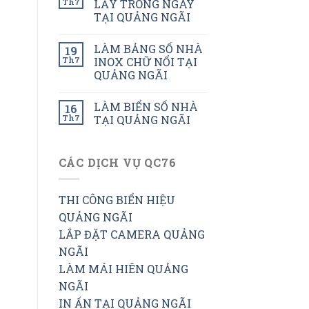
Th7
LẤY TRONG NGÀY
TẠI QUẢNG NGÃI
LÀM BẢNG SỐ NHÀ
19
Th7
INOX CHỮ NỔI TẠI
QUẢNG NGÃI
LÀM BIỂN SỐ NHÀ
16
Th7
TẠI QUẢNG NGÃI
CÁC DỊCH VỤ QC76
THI CÔNG BIỂN HIỆU
QUẢNG NGÃI
LẮP ĐẶT CAMERA QUẢNG
NGÃI
LÀM MÁI HIÊN QUẢNG
NGÃI
IN ẤN TẠI QUẢNG NGÃI