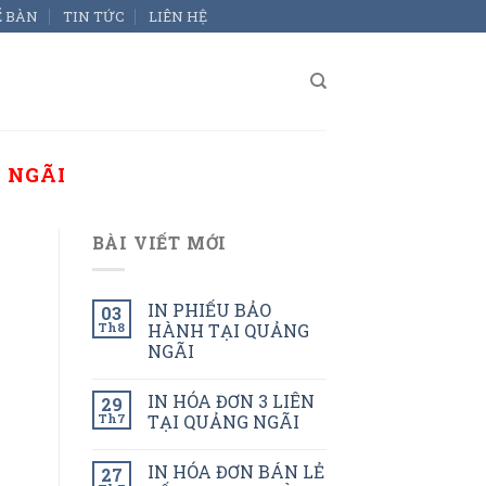
Ể BÀN
TIN TỨC
LIÊN HỆ
 NGÃI
BÀI VIẾT MỚI
IN PHIẾU BẢO
03
Th8
HÀNH TẠI QUẢNG
NGÃI
IN HÓA ĐƠN 3 LIÊN
29
Th7
TẠI QUẢNG NGÃI
IN HÓA ĐƠN BÁN LẺ
27