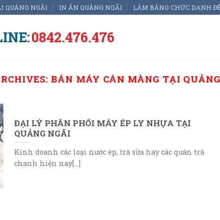
ẠI QUẢNG NGÃI
IN ẤN QUẢNG NGÃI
LÀM BẢNG CHỨC DANH Đ
INE:
0842.476.476
ARCHIVES:
BÁN MÁY CÁN MÀNG TẠI QUẢNG
ĐẠI LÝ PHÂN PHỐI MÁY ÉP LY NHỰA TẠI
QUẢNG NGÃI
Kinh doanh các loại nước ép, trà sữa hay các quán trà
chanh hiện nay[...]